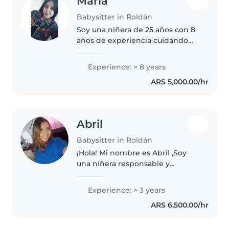
María
Babysitter in Roldán
Soy una niñera de 25 años con 8
años de experiencia cuidando
niños de todas las edades, desde
bebés hasta adolescentes. Soy
Experience: > 8 years
una persona responsable,
ARS 5,000.00/hr
creativa y amigable, que disfruta..
Abril
Babysitter in Roldán
¡Hola! Mi nombre es Abril ,Soy
una niñera responsable y
cariñosa. Cuento con 3 años de
experiencia cuidando niños en
Experience: > 3 years
edad preescolar y de guardería.
ARS 6,500.00/hr
Me encanta leer cuentos, hacer..