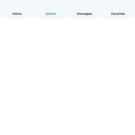
Home
Search
Messages
Favorites
English
How it works
Help
Terms & Privacy
Pricing
Company details
Babysits for Work
Community standards
© Babysits B.V.