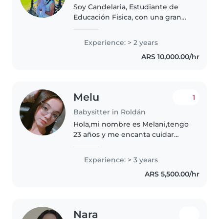
Soy Candelaria, Estudiante de
Educación Fisica, con una gran
pasión por cuidar y entretener a
los niños. He tenido la
Experience: > 2 years
oportunidad de interactuar con
ARS 10,000.00/hr
bebés, niños pequeños,
preescolares..
Melu
1
Babysitter in Roldán
Hola,mi nombre es Melani,tengo
23 años y me encanta cuidar
niños,me encanta jugar con
ellos,divertirnos mucho y sobre
Experience: > 3 years
todo verlos tan alegres y
ARS 5,500.00/hr
brindarle todo mi cariño. Tengo
total..
Nara