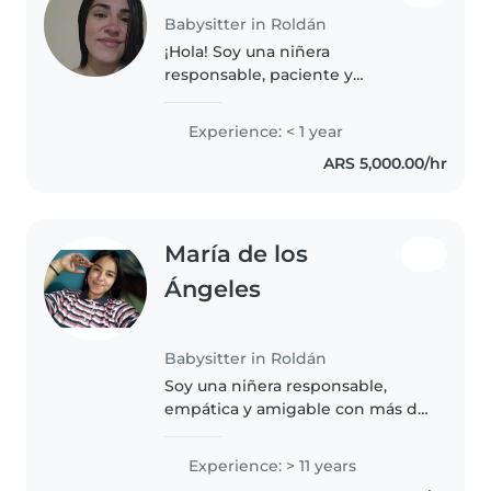
Babysitter in Roldán
¡Hola! Soy una niñera
responsable, paciente y
tranquila, con habilidades para
dibujar, leer, manualidades y
Experience: < 1 year
música. Me encanta trabajar con
ARS 5,000.00/hr
bebés, niños pequeños y
preescolares, ayudando..
María de los
Ángeles
Babysitter in Roldán
Soy una niñera responsable,
empática y amigable con más de
11 años de experiencia cuidando
niños de todas las edades, desde
Experience: > 11 years
bebés hasta adolescentes. Tengo