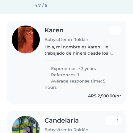
4.7 / 5
Karen
Babysitter in Roldán
Hola, mi nombre es Karen. He
trabajado de niñera desde los 18
años y con familiares o
conocidos desde antes. Me
Experience: > 3 years
gustan mucho los niños y pasar
References: 1
tiempo con ellos, soy simpática,
Average response time: 5
paciente..
hours
ARS 2,500.00/hr
Candelaria
1
Babysitter in Roldán