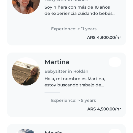
Soy niñera con más de 10 años
de experiencia cuidando bebés y
preescolares. Me encanta leerles
cuentos y compartir música con
Experience: > 11 years
ellos. Disfruto cocinando
ARS 4,900.00/hr
comidas saludables, ayudando..
Martina
Babysitter in Roldán
Hola, mi nombre es Martina,
estoy buscando trabajo de
niñera. Puedo ayudar en el
cuidado de los chicos, a realizar
Experience: > 5 years
tareas, cocinar, entre otras cosas.
ARS 4,500.00/hr
Cualquier consulta no dudes en..