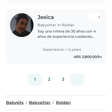
Jesica
1
Babysitter in Roldán
Soy una niñera de 30 años con 4
años de experiencia cuidando
bebés y niños en edad
preescolar. Soy una persona
Experience: > 4 years
responsable, creativa y divertida
ARS 3,800.00/hr
que disfruta de actividades como
dibujar,..
1
2
3
Babysits
Babysitter
Roldán