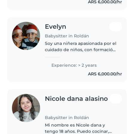
ARS 6,000.00/hr
habilidades en dibujo, lectura,..
Evelyn
Babysitter in Roldán
Soy una niñera apasionada por el
cuidado de niños, con formación
en Educación Primaria y 2 años
de experiencia trabajando con
Experience: > 2 years
pequeños de jardín y primaria.
ARS 6,000.00/hr
Me encanta organizar
actividades..
Nicole dana alasino
Babysitter in Roldán
Mi nombre es Nicole dana y
tengo 18 años. Puedo cocinar,