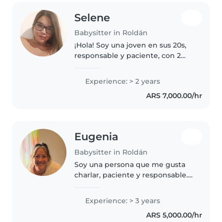
Selene
Babysitter in Roldán
¡Hola! Soy una joven en sus 20s,
responsable y paciente, con 2
años de experiencia en el
cuidado de niños de todas las
Experience: > 2 years
edades. Me encanta dibujar, leer
ARS 7,000.00/hr
cuentos, hacer manualidades..
Eugenia
Babysitter in Roldán
Soy una persona que me gusta
charlar, paciente y responsable.
Con 3 años de experiencia
cuidando bebés y niños en edad
Experience: > 3 years
escolar. Tengo mi propio coche y
ARS 5,000.00/hr
licencia de conducir, lo que..