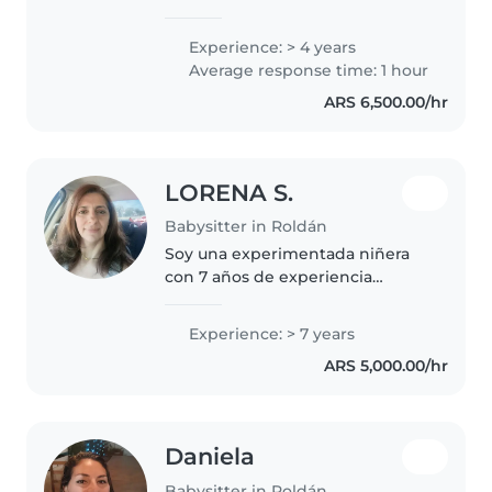
limpiar y entretener a los niños.
Si estás buscando niñera y te
Experience: > 4 years
gustaría saber más sobre mi,
Average response time: 1 hour
ponete en contacto conmigo.
ARS 6,500.00/hr
Soy..
LORENA S.
Babysitter in Roldán
Soy una experimentada niñera
con 7 años de experiencia
cuidando bebés y niños
pequeños. Tengo formación
Experience: > 7 years
como auxiliar en el cuidado de
ARS 5,000.00/hr
niños y adolescentes, y disfruto
mucho de actividades..
Daniela
Babysitter in Roldán