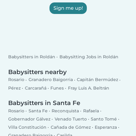
Sign me up!
Babysitters in Roldán
Babysitting Jobs in Roldán
Babysitters nearby
Rosario
Granadero Baigorria
Capitán Bermúdez
Pérez
Carcarañá
Funes
Fray Luis A. Beltrán
Babysitters in Santa Fe
Rosario
Santa Fe
Reconquista
Rafaela
Gobernador Gálvez
Venado Tuerto
Santo Tomé
Villa Constitución
Cañada de Gómez
Esperanza
Granadero Baigorria
Casilda