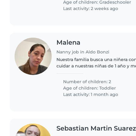
Age of children:
Gradeschooler
Last activity: 2 weeks ago
Malena
Nanny job in Aldo Bonzi
Nuestra familia busca una niñera co
cuidar a nuestras niñas de 1 año y m
con ellas y divertirse juntas. Que t
cuidado de niños..
Number of children: 2
Age of children:
Toddler
Last activity: 1 month ago
Sebastian Martin Suare