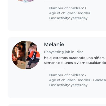
alegre y amistosa, pero también ne
especiales para manejar su..
Number of children: 1
Age of children:
Toddler
Last activity: yesterday
Melanie
Babysitting job in Pilar
hola! estamos buscando una niñera q
semana,de lunes a viernes,cuidando
años
Number of children: 2
Age of children:
Toddler
•
Grades
Last activity: yesterday