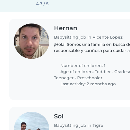
4.7 / 5
Hernan
Babysitting job in Vicente López
¡Hola! Somos una familia en busca 
responsable y cariñosa para cuidar a
creativo, energético y amigable. Bu
canguro o cuidador(a)..
Number of children: 1
Age of children:
Toddler
•
Grades
Teenager
•
Preschooler
Last activity: 2 months ago
Sol
Babysitting job in Tigre