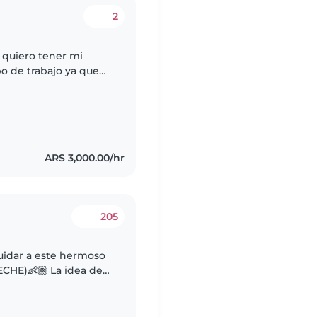
2
 quiero tener mi
po de trabajo ya que
o desde chiquita y se
ARS 3,000.00/hr
205
uidar a este hermoso
ECHE)👶🏽 La idea de
 con el en algunas