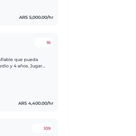
ARS 5,000.00/hr
16
nfiable que pueda
edio y 4 años. Jugar
enga experiencia en
ARS 4,400.00/hr
z
109