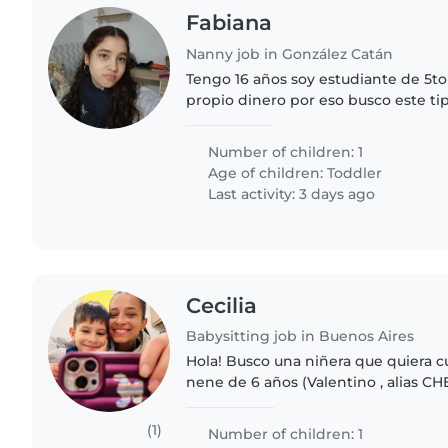
Fabiana
Nanny job in González Catán
Tengo 16 años soy estudiante de 5to
propio dinero por eso busco este ti
estuve con mi sobrina mucho tiemp
el manejo
Number of children: 1
Age of children:
Toddler
Last activity: 3 days ago
Cecilia
Babysitting job in Buenos Aires
Hola! Busco una niñera que quiera c
nene de 6 años (Valentino , alias CH
esta propuesta es que puedan estar
ocasiones que yo..
(1)
Number of children: 1