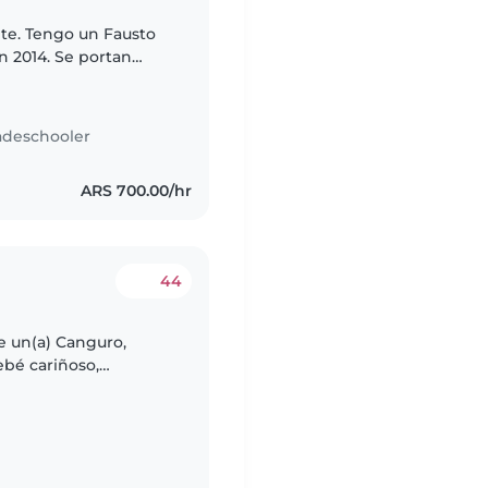
nte. Tengo un Fausto
n 2014. Se portan
an mucho. Horarios en
adeschooler
ARS 700.00/hr
44
e un(a) Canguro,
ebé cariñoso,
 alguien que se sienta