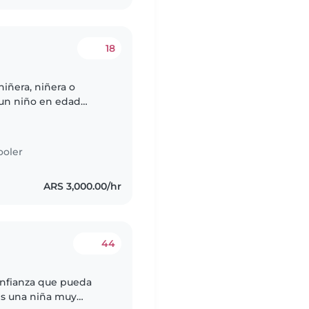
18
iñera, niñera o
, un niño en edad
ardería. Nuestros
ooler
ARS 3,000.00/hr
44
nfianza que pueda
 es una niña muy