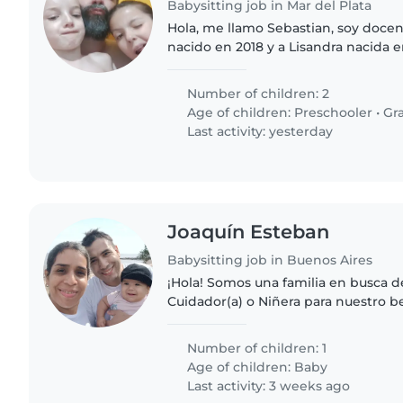
Babysitting job in Mar del Plata
Hola, me llamo Sebastian, soy doce
nacido en 2018 y a Lisandra nacida e
bien, a veces hablan mucho, y jueg
los que necesito..
Number of children: 2
Age of children:
Preschooler
•
Gr
Last activity: yesterday
Joaquín Esteban
Babysitting job in Buenos Aires
¡Hola! Somos una familia en busca d
Cuidador(a) o Niñera para nuestro b
tranquilo y juguetón. Necesitamos a
cómodo(a) con mascotas,..
Number of children: 1
Age of children:
Baby
Last activity: 3 weeks ago