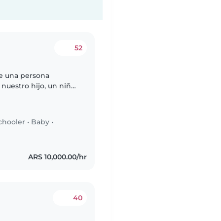
52
de una persona
 nuestro hijo, un niño
scamos una niñera,
chooler
•
Baby
•
ARS 10,000.00/hr
40