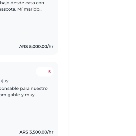
rabajo desde casa con
mascota. Mí marido
itamos a alguien que
ARS 5,000.00/hr
5
ujuy
ponsable para nuestro
, amigable y muy
ra pueda cuidarlo en
ARS 3,500.00/hr