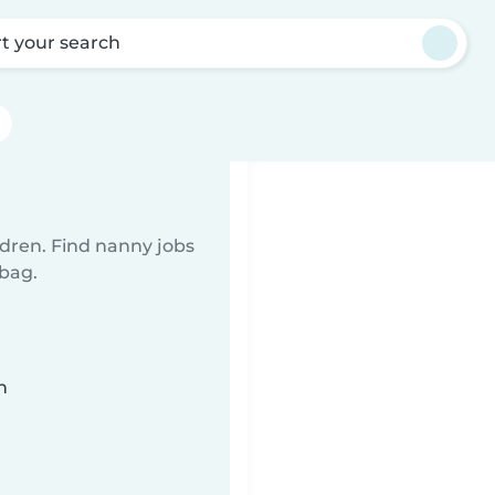
rt your search
ldren. Find nanny jobs
 bag.
n