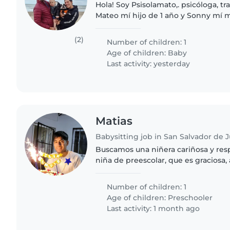
Hola! Soy Psisolamato,. psicóloga, t
Mateo mí hijo de 1 año y Sonny mí 
también trabaja desde casa y neces
nos ayude a cuidarlo..
(2)
Number of children: 1
Age of children:
Baby
Last activity: yesterday
Matias
Babysitting job in San Salvador de J
Buscamos una niñera cariñosa y res
niña de preescolar, que es graciosa
creativa. Nos encantaría que la niñe
nuestra casa. ¡Esperamos..
Number of children: 1
Age of children:
Preschooler
Last activity: 1 month ago