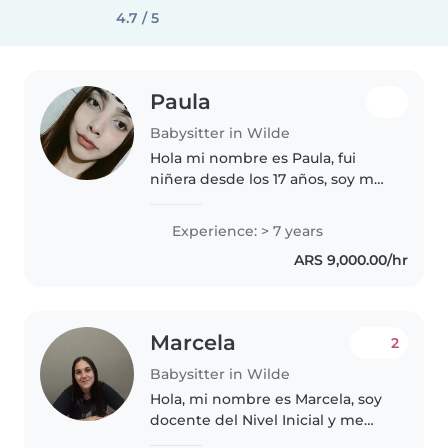
4.7 / 5
Paula
Babysitter in Wilde
Hola mi nombre es Paula, fui
niñera desde los 17 años, soy muy
creativa y me gusta mucho jugar
con los niños cuando los cuido,
Experience: > 7 years
tengo horario disponible full
ARS 9,000.00/hr
time. Si queres saber..
Marcela
2
Babysitter in Wilde
Hola, mi nombre es Marcela, soy
docente del Nivel Inicial y me
dedico al cuidado de niños