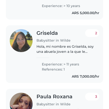
desde hace 15 años, soy
Experience: > 10 years
responsable, creativa y puntual,
ARS 5,000.00/hr
cuento con disponibilidad
horaria,..
Griselda
2
Babysitter in Wilde
Hola, mi nombre es Griselda, soy
una abuela joven a la que le
encantan los chicos, tengo
mucha experiencia criando a mis
Experience: > 11 years
hijas y ahora a mis nietas. Mis
References: 1
experiencias laborales siempre..
ARS 7,000.00/hr
Paula Roxana
3
Babysitter in Wilde