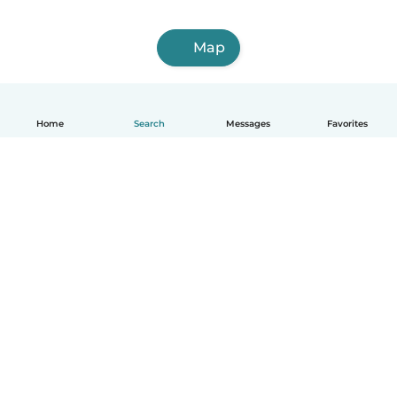
Map
Home
Search
Messages
Favorites
English
How it works
Help
Terms & Privacy
Pricing
Company details
Babysits for Work
Community standards