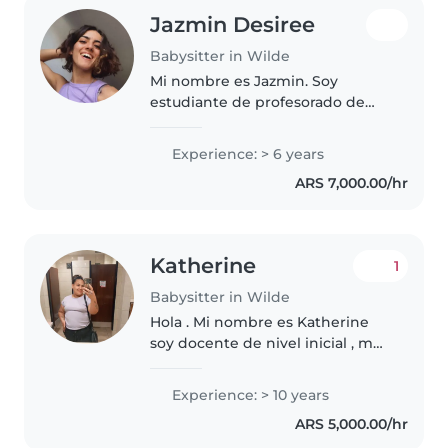
Jazmin Desiree
Babysitter in Wilde
Mi nombre es Jazmin. Soy
estudiante de profesorado de
nivel inicial. Me apasiona
acompañar y fomentar el
Experience: > 6 years
crecimiento y desarrollo de los
ARS 7,000.00/hr
niños mediante actividades
creativas, educativas..
Katherine
1
Babysitter in Wilde
Hola . Mi nombre es Katherine
soy docente de nivel inicial , me
encantan los niños y animales,
soy mamá de un nene de 6 años
Experience: > 10 years
,soy de zona sur y cuento con
ARS 5,000.00/hr
disponibilidad horaria...