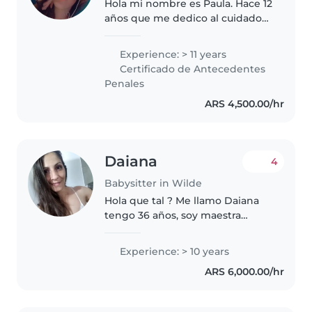
Hola mi nombre es Paula. Hace 12
años que me dedico al cuidado
de chicos. Soy una persona
atenta,paciente,responsable y
Experience: > 11 years
respetuosa. Puedo ayudar con la
Certificado de Antecedentes
tarea. No tengo problema en..
Penales
ARS 4,500.00/hr
Daiana
4
Babysitter in Wilde
Hola que tal ? Me llamo Daiana
tengo 36 años, soy maestra
jardinera, de nivel inicial, trabaje
en jardines maternales 10 años.
Experience: > 10 years
Tengo la vocación y la
ARS 6,000.00/hr
experiencia necesaria, que junto..