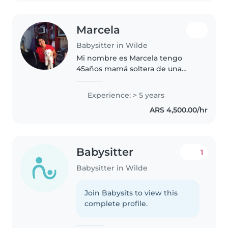
Marcela
Babysitter in Wilde
Mi nombre es Marcela tengo
45años mamá soltera de una
nena de 8años va a 3er grado
jornada completa./trabaje desde
Experience: > 5 years
los 15años en distinto
ARS 4,500.00/hr
cosas,tengo un curso de
acompañante terapéutico..
Babysitter
1
Babysitter in Wilde
Join Babysits to view this
complete profile.