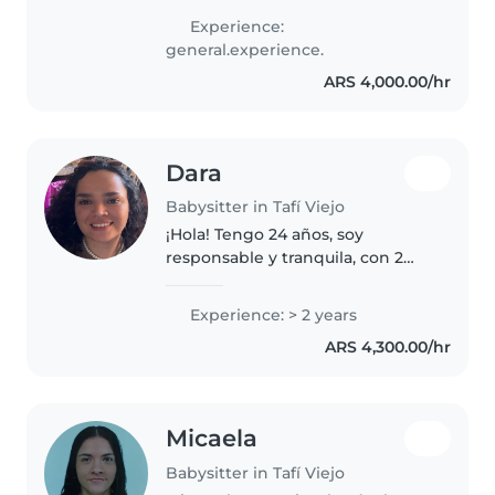
responsable,amorosa,me gusta
Experience:
estar y cuidar niños y tengo
general.experience.
muchas ganas de aprender.
ARS 4,000.00/hr
Estoy abierta a propuestas,..
Dara
Babysitter in Tafí Viejo
¡Hola! Tengo 24 años, soy
responsable y tranquila, con 2
años de experiencia en el
cuidado de niños de todas las
Experience: > 2 years
edades. Estoy certificada en
ARS 4,300.00/hr
primeros auxilios y auxiliar de
farmacia...
Micaela
Babysitter in Tafí Viejo