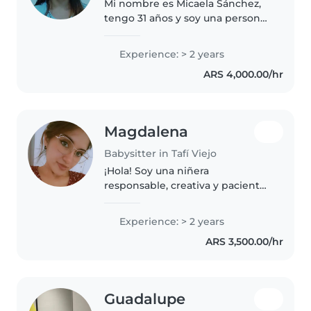
Mi nombre es Micaela Sánchez,
tengo 31 años y soy una persona
muy responsable, empática y
dedicada. Desde siempre me
Experience: > 2 years
sentí conectada con el mundo
ARS 4,000.00/hr
infantil, y eso me llevó a trabajar..
Magdalena
Babysitter in Tafí Viejo
¡Hola! Soy una niñera
responsable, creativa y paciente
en sus 20s con 2 años de
experiencia cuidando bebés y
Experience: > 2 years
niños pequeños. Me encanta
ARS 3,500.00/hr
dibujar, hacer manualidades y
tocar música...
Guadalupe