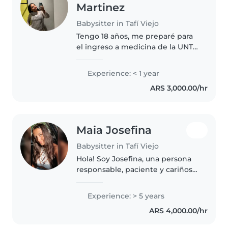
Martinez
Babysitter in Tafí Viejo
Tengo 18 años, me preparé para
el ingreso a medicina de la UNT,
debido a que no logré ingresar,
estoy buscando alternativas para
Experience: < 1 year
hacer durante el año y mi
ARS 3,000.00/hr
tiempo libre. Esta es mi..
Maia Josefina
Babysitter in Tafí Viejo
Hola! Soy Josefina, una persona
responsable, paciente y cariñosa
a la que le gusta mucho trabajar
con niños. Actualmente estoy
Experience: > 5 years
comenzando a estudiar el
ARS 4,000.00/hr
Profesorado de Nivel Inicial,..