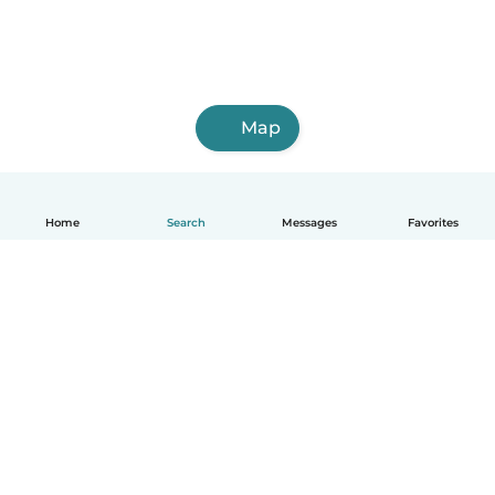
Map
Home
Search
Messages
Favorites
English
How it works
Help
Terms & Privacy
Pricing
Company details
Babysits for Work