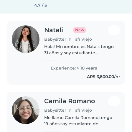
4.7 / 5
Natali
New
Babysitter in Tafí Viejo
Hola! Mi nombre es Natali, tengo
31 años y soy estudiante
avanzada de la carrera de
Psicología. Me caracteriza mi
Experience: > 10 years
afinidad y buen trato para con los
ARS 3,800.00/hr
niños. Cuento con movilidad y
disponibilidad.
Camila Romano
Babysitter in Tafí Viejo
Me llamo Camila Romano,tengo
19 años,soy estudiante de
geografía, soy