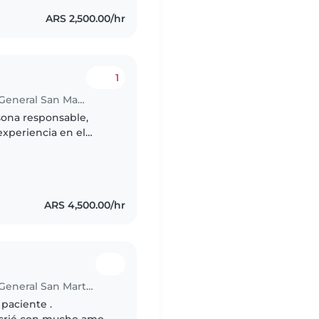
ARS 2,500.00/hr
1
Babysitter in Ciudad del Libertador General San Martín
sona responsable,
experiencia en el
. estoy cómoda con
ARS 4,500.00/hr
Babysitter in Ciudad del Libertador General San Martín
 paciente .
s crié con mucho amor