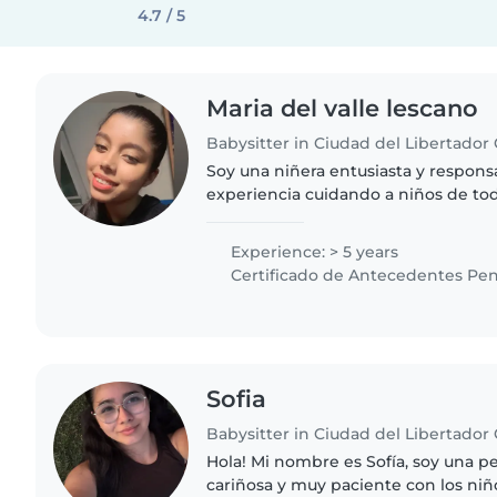
4.7 / 5
Maria del valle lescano
Soy una niñera entusiasta y respons
experiencia cuidando a niños de to
bebés hasta niños en edad escolar.
tiempo con los niños,..
Experience: > 5 years
Certificado de Antecedentes Pen
Sofia
Hola! Mi nombre es Sofía, soy una p
cariñosa y muy paciente con los ni