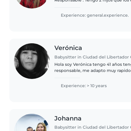
y valores .super educados .(Ya son 
encanta ayudar en las tareas..
Experience: general.experience.
Verónica
Hola soy Verónica tengo 41 años ten
responsable, me adapto muy rapido al
me encantan los niños , tengo refe
trabaje como niñera..
Experience: > 10 years
Johanna