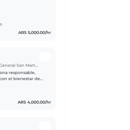
nseñarles y
s
ARS 5,000.00/hr
Babysitter in Ciudad del Libertador General San Martín
ona responsable,
con el bienestar de
uidado de niños,
ARS 4,000.00/hr