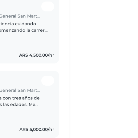
Babysitter in Ciudad del Libertador General San Martín
riencia cuidando
omenzando la carrera
, dibujar y compartir
ARS 4,500.00/hr
Babysitter in Ciudad del Libertador General San Martín
a con tres años de
s las edades. Me
los. Estoy cómoda
ARS 5,000.00/hr