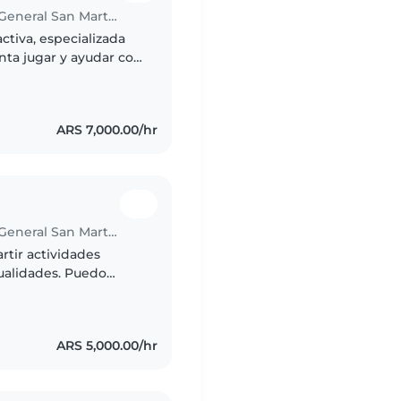
Babysitter in Ciudad del Libertador General San Martín
ctiva, especializada
ta jugar y ayudar con
os y chicas en sus
ARS 7,000.00/hr
Babysitter in Ciudad del Libertador General San Martín
rtir actividades
ualidades. Puedo
 pequeñas tareas del
ARS 5,000.00/hr