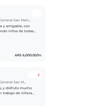
Babysitter in Ciudad del Libertador General San Martín
te y amigable, con
ando niños de todas
ajando con niños con
ARS 6,000.00/hr
2
Babysitter in Ciudad del Libertador General San Martín
s, y disfruto mucho
r trabajo de niñera
a dos niños. Soy una