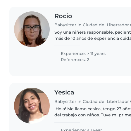
Rocio
Soy una niñera responsable, pacien
más de 10 años de experiencia cuid
las edades. Tengo experiencia trab
necesidades especiales,..
Experience: > 11 years
References: 2
Yesica
¡Hola! Me llamo Yesica, tengo 23 año
del trabajo con niños. Tuve mi prime
hace poco, estuve un mes cuidando 
persona responsable,..
Experience: < 1 year