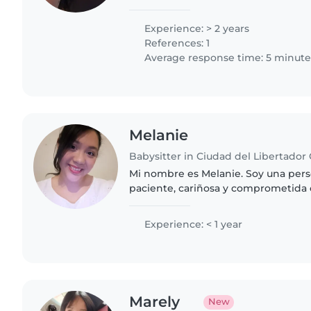
compartir tiempo con ellos, jugar, e
acompañarlos en su crecimiento..
Experience: > 2 years
References: 1
Average response time: 5 minute
Melanie
Mi nombre es Melanie. Soy una pers
paciente, cariñosa y comprometida 
los niños. Tengo experiencia en el c
incluyendo niños con Trastorno..
Experience: < 1 year
Marely
New