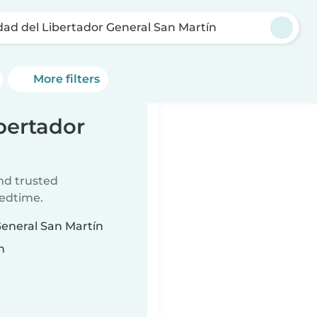
dad del Libertador General San Martín
More filters
ibertador
ind trusted
bedtime.
General San Martín
n