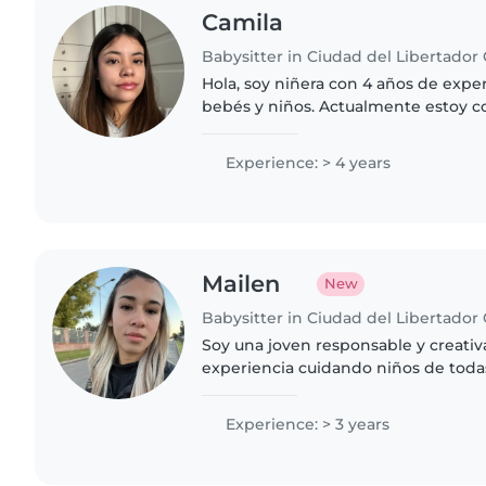
Camila
Hola, soy niñera con 4 años de expe
bebés y niños. Actualmente estoy c
de Psicopedagogía. Me encanta jugar
actividades creativas..
Experience: > 4 years
Mailen
New
Soy una joven responsable y creativ
experiencia cuidando niños de toda
encanta leer, dibujar y jugar con el
cocinando, haciendo tareas..
Experience: > 3 years