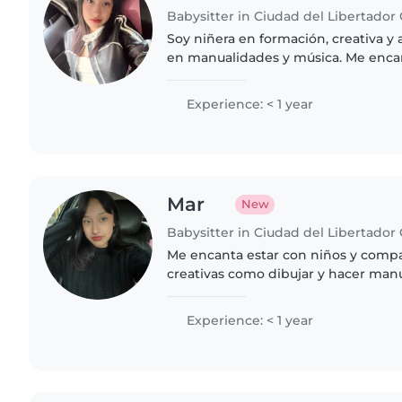
Soy niñera en formación, creativa y a
en manualidades y música. Me encan
tareas escolares. Busco cuidar a chic
casas, cómoda..
Experience: < 1 year
Mar
New
Me encanta estar con niños y compa
creativas como dibujar y hacer man
ayudar con la tarea y colaborar con
hogar. ¡Busco oportunidades..
Experience: < 1 year