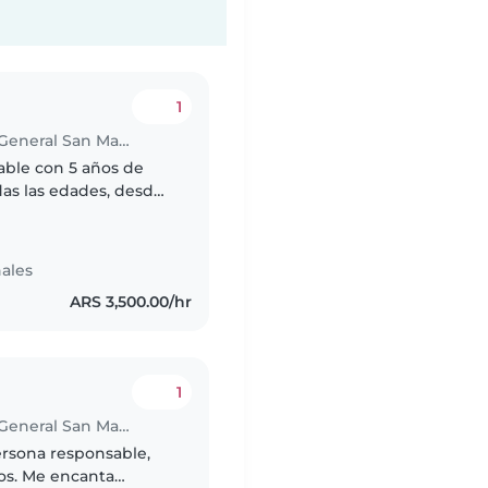
1
Babysitter in Ciudad del Libertador General San Martín
able con 5 años de
das las edades, desde
 Me encanta pasar
ales
ARS 3,500.00/hr
1
Babysitter in Ciudad del Libertador General San Martín
ersona responsable,
ños. Me encanta