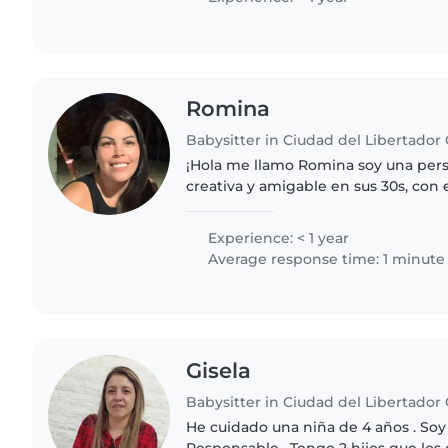
Romina
¡Hola me llamo Romina soy una per
creativa y amigable en sus 30s, con 
cuidado de bebés y niños pequeños
mascotas. Como madre, entiendo..
Experience: < 1 year
Average response time: 1 minute
Gisela
He cuidado una niña de 4 años . Soy
Responsable . Tengo 2 hijos que lo