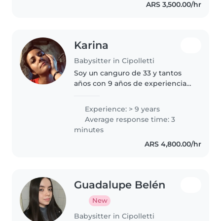
ARS 3,500.00/hr
ayudar con las tareas. Soy
paciente,..
Karina
Babysitter in Cipolletti
Soy un canguro de 33 y tantos
años con 9 años de experiencia
cuidando bebés y niños de
primaria. Tengo estudios
Experience: > 9 years
terciarios y estoy certificado en
Average response time: 3
primeros auxilios. Me destaco
minutes
por..
ARS 4,800.00/hr
Guadalupe Belén
New
Babysitter in Cipolletti