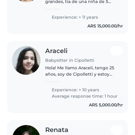
grandes, tia de una niña de 5
años. Tengo mucha experiencia
en cuidado de niños, soy
Experience: > 11 years
paciente, creativa y tengo
ARS 15,000.00/hr
mucha afinidad con niños, y
problemática..
Araceli
Babysitter in Cipolletti
Hola! Me llamo Araceli, tengo 25
años, soy de Cipolletti y estoy
buscado trabajo de niñera. Estoy
disponible a la mañana hasta el
Experience: > 10 years
mediodía de lunes a viernes.
Average response time: 1 hour
Desde los 14 años cuide..
ARS 5,000.00/hr
Renata