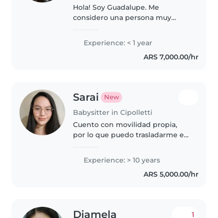
Hola! Soy Guadalupe. Me
considero una persona muy
responsable, paciente y
dedicada. Cuento con
Experience: < 1 year
experiencia cuidando a una nena
ARS 7,000.00/hr
desde su primer año de vida,
acompañando sus rutinas,..
Sarai
New
Babysitter in Cipolletti
Cuento con movilidad propia,
por lo que puedo trasladarme en
Cipolletti, Neuquén, Allen y
General Roca sin inconvenientes.
Experience: > 10 years
Soy muy responsable y puntual.
ARS 5,000.00/hr
Cursos de RCP y conocimientos..
Diamela
1