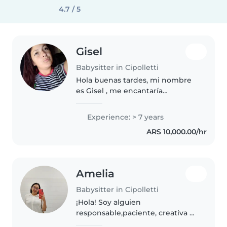
4.7 / 5
Gisel
Babysitter in Cipolletti
Hola buenas tardes, mi nombre
es Gisel , me encantaría
encontrar trabajo de niñera y
empleadas domésticas, mi
Experience: > 7 years
objetivo es llegar a un hogar y
ARS 10,000.00/hr
dar lo mejor de mi , tengo
experiencia..
Amelia
Babysitter in Cipolletti
¡Hola! Soy alguien
responsable,paciente, creativa y
tranquila, que adora trabajar con