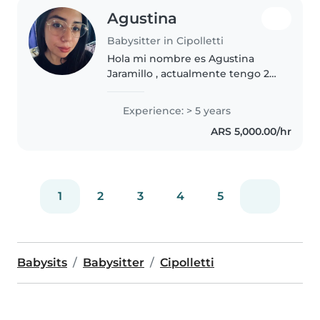
Agustina
Babysitter in Cipolletti
Hola mi nombre es Agustina
Jaramillo , actualmente tengo 23
años Experiencia y referencias.
Niños desde 3 meses hasta 12
Experience: > 5 years
años. Con mucha predisposición
ARS 5,000.00/hr
y ganas de seguir aprendiendo...
1
2
3
4
5
Babysits
Babysitter
Cipolletti