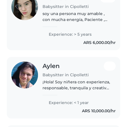
Babysitter in Cipolletti
soy una persona muy amable ,
con mucha energía, Paciente ,
Sentido de la diversión,con
mucha creatividad e
Experience: > 5 years
imaginación ,tengo habilidades
ARS 6,000.00/hr
interpersonales y comunicativas,
tengo Conocimientos..
Aylen
Babysitter in Cipolletti
¡Hola! Soy niñera con experienza,
responsable, tranquila y creativa.
Estoy estudiando un Profesorado
de nivel inicial y me encanta
Experience: < 1 year
trabajar con niños de todas las
ARS 10,000.00/hr
edades. Puedo leer..