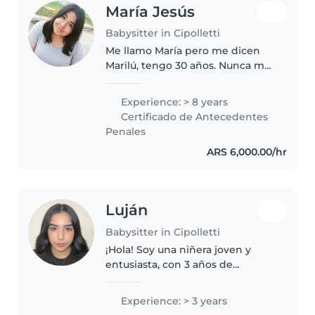
María Jesús
Babysitter in Cipolletti
Me llamo María pero me dicen
Marilú, tengo 30 años. Nunca me
faltan hojas para dibujar, ideas
locas para crear y muchísima
Experience: > 8 years
predisposición para escuchar las
Certificado de Antecedentes
historias más fantásticas..
Penales
ARS 6,000.00/hr
Luján
Babysitter in Cipolletti
¡Hola! Soy una niñera joven y
entusiasta, con 3 años de
experiencia cuidando niños en
edad de preescolar y primaria.
Experience: > 3 years
Me encanta dibujar, jugar y