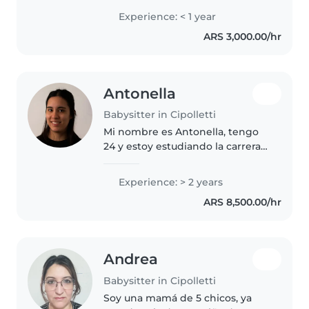
niños. Actualmente estoy en mi
Experience: < 1 year
primer año de universidad.
ARS 3,000.00/hr
Puedo cocinar, ayudar con tareas
domésticas..
Antonella
Babysitter in Cipolletti
Mi nombre es Antonella, tengo
24 y estoy estudiando la carrera
de Psicología. Tengo experiencia
cuidando niños y los ultimos dos
Experience: > 2 years
años trabajé en un salón
ARS 8,500.00/hr
comunitario dando clases de..
Andrea
Babysitter in Cipolletti
Soy una mamá de 5 chicos, ya