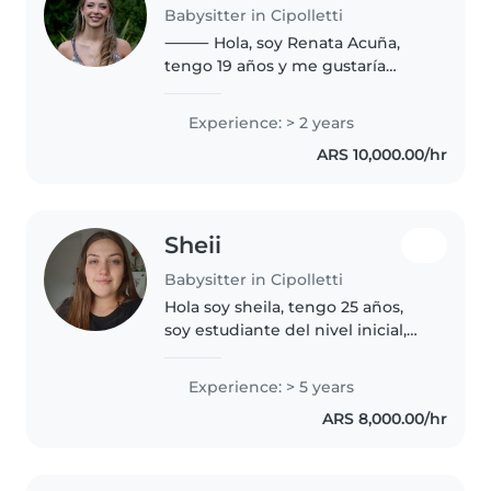
Babysitter in Cipolletti
⸻ Hola, soy Renata Acuña,
tengo 19 años y me gustaría
trabajar como niñera. Me
encanta cuidar chicos porque
Experience: > 2 years
disfruto jugar con ellos, ayudarlos
ARS 10,000.00/hr
en lo que necesiten y
acompañarlos..
Sheii
Babysitter in Cipolletti
Hola soy sheila, tengo 25 años,
soy estudiante del nivel inicial,
soy maestra de jardin maternal y
estoy en busca de trabajo. Tengo
Experience: > 5 years
experiencia con bebés y niños/as
ARS 8,000.00/hr
hasta los 10 años.