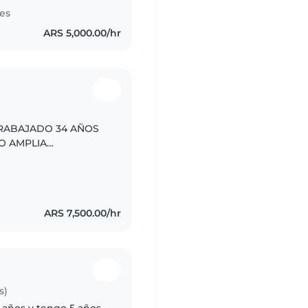
es
ARS 5,000.00/hr
TRABAJADO 34 AÑOS
O AMPLIA
ÑOS. PUEDO ENTABLAR
RA Y NO TENGO..
ARS 7,500.00/hr
s)