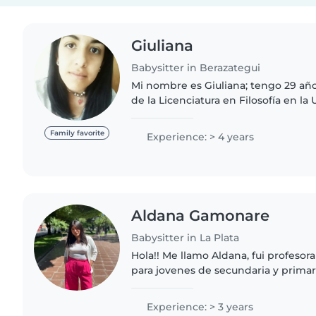
Giuliana
Babysitter in Berazategui
Mi nombre es Giuliana; tengo 29 año
de la Licenciatura en Filosofía en la
Buenos Aires. Cuento con formació
Primaria. Soy responsable;..
Family favorite
Experience: > 4 years
Aldana Gamonare
Babysitter in La Plata
Hola!! Me llamo Aldana, fui profesora
para jovenes de secundaria y primar
mi carrera. Ese fue mi primer acerc
pudiendo enseñarles..
Experience: > 3 years