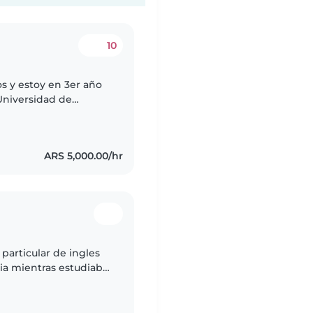
10
s y estoy en 3er año
 Universidad de
n en educación
ARS 5,000.00/hr
 particular de ingles
ia mientras estudiaba
amiento a niños,