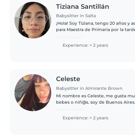
Tiziana Santillán
Babysitter in Salta
¡Hola! Soy Tiziana, tengo 20 años y 
para Maestra de Primaria por la tard
niños, soy una persona paciente, ri
dispuesta a acompañarlos..
Experience: > 2 years
Celeste
Babysitter in Almirante Brown
Mi nombre es Celeste, me gusta mu
bebes o niñ@s. soy de Buenos Aires
trabajando con niños y bebes. Si est
ubicación puedo viajar hasta..
Experience: > 2 years