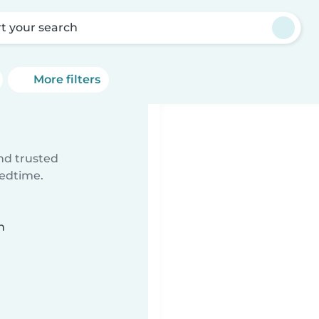
rt your search
More filters
ind trusted
bedtime.
n