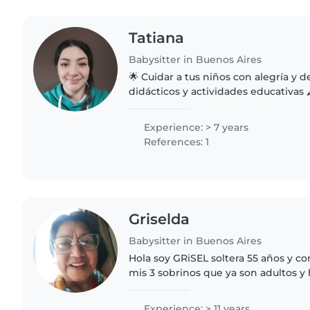
Tatiana
Babysitter in Buenos Aires
🌟 Cuidar a tus niños con alegría y dedicaci
didácticos y actividades educativas
personalizada en CABA 🖍 Horarios fl
semana, feriados o viajes..
Experience: > 7 years
References: 1
Griselda
Babysitter in Buenos Aires
Hola soy GRiSEL soltera 55 años y comencé cuidando a
mis 3 sobrinos que ya son adultos y hasta hoy sigo
cuidando niños pueden pedir referencia y creo un vínculo
tan lindo con..
Experience: > 11 years