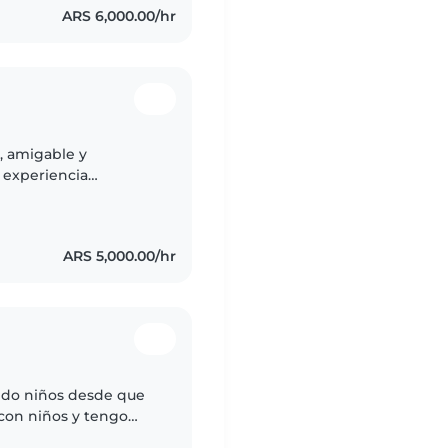
ARS 6,000.00/hr
, amigable y
e experiencia
 Me encanta dibujar,
ARS 5,000.00/hr
uido niños desde que
 con niños y tengo
ferentes edades. Soy