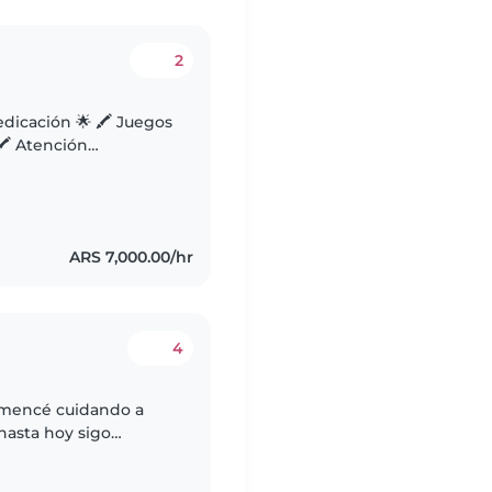
2
ón 🌟 🖍 Juegos
 🖍 Atención
exibles: fines de
ARS 7,000.00/hr
4