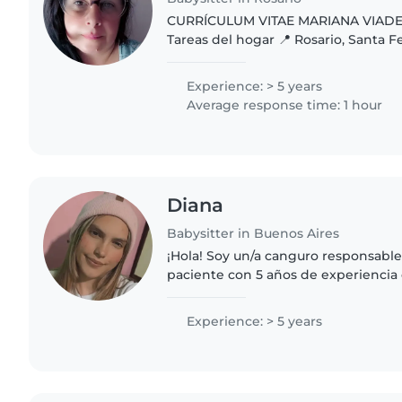
CURRÍCULUM VITAE MARIANA VIADER Niñera | Limpieza |
Tareas del hogar 📍 Rosario, Santa Fe 🎂 47 años 📧 PERFIL
PROFESIONAL Soy una persona responsable, amable,
cariñosa, paciente..
Experience: > 5 years
Average response time: 1 hour
Diana
Babysitter in Buenos Aires
¡Hola! Soy un/a canguro responsable
paciente con 5 años de experiencia
todas las edades. Me encanta leer a 
música y jugar con ellos...
Experience: > 5 years