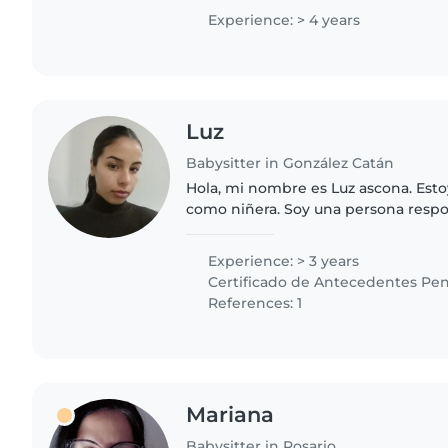
responsable, cariñosa..
Experience: > 4 years
Luz
Babysitter in González Catán
Hola, mi nombre es Luz ascona. Est
como niñera. Soy una persona respo
atenta con los niños. Tengo experie
puedo ayudar con..
Experience: > 3 years
Certificado de Antecedentes Pen
References: 1
Mariana
Babysitter in Rosario