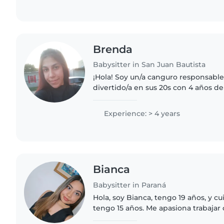
Brenda
Babysitter in San Juan Bautista
¡Hola! Soy un/a canguro responsable
divertido/a en sus 20s con 4 años d
cuidando niños de todas las edades.
leer cuentos, hacer manualidades..
Experience: > 4 years
Bianca
Babysitter in Paraná
Hola, soy Bianca, tengo 19 años, y c
tengo 15 años. Me apasiona trabajar
experiencia cuidando a niños de di